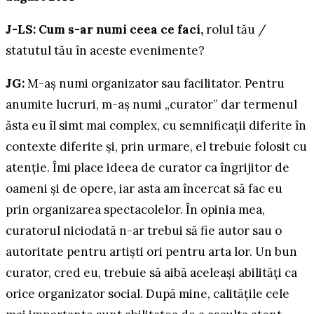
J-LS: Cum s-ar numi ceea ce faci,
rolul tău /
statutul tău în aceste evenimente?
JG:
M-aș numi organizator sau facilitator. Pentru
anumite lucruri, m-aș numi „curator” dar termenul
ăsta eu îl simt mai complex, cu semnificații diferite în
contexte diferite și, prin urmare, el trebuie folosit cu
atenție. Îmi place ideea de curator ca îngrijitor de
oameni și de opere, iar asta am încercat să fac eu
prin organizarea spectacolelor. În opinia mea,
curatorul niciodată n-ar trebui să fie autor sau o
autoritate pentru artiști ori pentru arta lor. Un bun
curator, cred eu, trebuie să aibă aceleași abilități ca
orice organizator social. După mine, calitățile cele