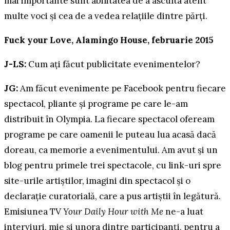
mai importante sunt abilitatea de a asculta atent
multe voci și cea de a vedea relațiile dintre părți.
Fuck your Love, Alamingo House,
februarie 2015
J-LS:
Cum ați făcut publicitate evenimentelor?
JG:
Am făcut evenimente pe Facebook pentru fiecare
spectacol, pliante și programe pe care le-am
distribuit în Olympia. La fiecare spectacol ofeream
programe pe care oamenii le puteau lua acasă dacă
doreau, ca memorie a evenimentului. Am avut și un
blog pentru primele trei spectacole, cu link-uri spre
site-urile artiștilor, imagini din spectacol și o
declarație curatorială, care a pus artiștii în legătură.
Emisiunea TV
Your Daily Hour with Me
ne-a luat
interviuri, mie și unora dintre participanți, pentru a