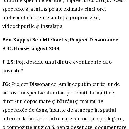
lucrările specifice locației, împreună cu artiști. Acest
spectacol s-a întins pe aproximativ cinci ore,
incluzând aici reprezentația propriu-zisă,
videoclipurile și instalația.
Ben Kapp și Ben Michaelis, Project Dissonance,
ABC House, august 2014
J-LS:
Poți descrie unul dintre evenimente ca o
poveste?
JG:
Project Dissonance: Am început în curte, unde
au fost un spectacol aerian (acrobații la înălțime,
dintr-un copac mare și bătrân) și mai multe
spectacole de dans, înainte de a merge în spațiul
interior, la lucrări – între care au fost și o prelegere,
o compoziție muzicală, benzi desenate, documentare