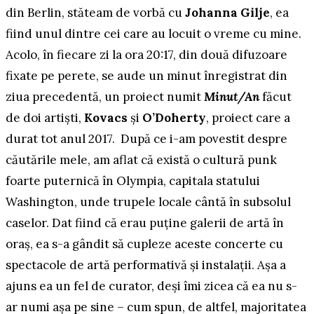
din Berlin, stăteam de vorbă cu
Johanna Gilje
, ea
fiind unul dintre cei care au locuit o vreme cu mine.
Acolo, în fiecare zi la ora 20:17, din două difuzoare
fixate pe perete, se aude un minut înregistrat din
ziua precedentă, un proiect numit
Minut/An
făcut
de doi artiști,
Kovacs
și
O’Doherty
, proiect care a
durat tot anul 2017. După ce i-am povestit despre
căutările mele, am aflat că există o cultură punk
foarte puternică în Olympia, capitala statului
Washington, unde trupele locale cântă în subsolul
caselor. Dat fiind că erau puține galerii de artă în
oraș, ea s-a gândit să cupleze aceste concerte cu
spectacole de artă performativă și instalații. Așa a
ajuns ea un fel de curator, deși îmi zicea că ea nu s-
ar numi așa pe sine – cum spun, de altfel, majoritatea