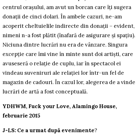
centrul orașului, am avut un borcan care îți sugera
donații de cinci dolari. În ambele cazuri, ne-am
acoperit cheltuielile indirecte din donații – evident,
nimeni n-a fost plătit (înafară de asigurare și spațiu).
Niciuna dintre lucrări nu era de vânzare. Singura
excepție care îmi vine în minte sunt doi artiști, care
avuseseră o relație de cuplu, iar în spectacol ei
vindeau suveniruri ale relației lor într-un fel de
magazin de cadouri. În cazul lor, alegerea de a vinde
lucrări de artă a fost conceptuală.
YDHWM, Fuck your Love, Alamingo House,
februarie 2015
J-LS: Ce a urmat după evenimente
?