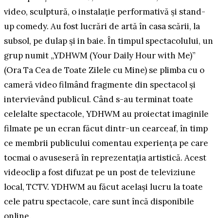
video, sculptură, o instalație performativă și stand-
up comedy. Au fost lucrări de artă în casa scării, la
subsol, pe dulap și in baie. În timpul spectacolului, un
grup numit „YDHWM (Your Daily Hour with Me)”
(Ora Ta Cea de Toate Zilele cu Mine) se plimba cu o
cameră video filmând fragmente din spectacol și
intervievând publicul. Când s-au terminat toate
celelalte spectacole, YDHWM au proiectat imaginile
filmate pe un ecran făcut dintr-un cearceaf, în timp
ce membrii publicului comentau experiența pe care
tocmai o avuseseră în reprezentația artistică. Acest
videoclip a fost difuzat pe un post de televiziune
local, TCTV. YDHWM au făcut același lucru la toate
cele patru spectacole, care sunt încă disponibile
online.