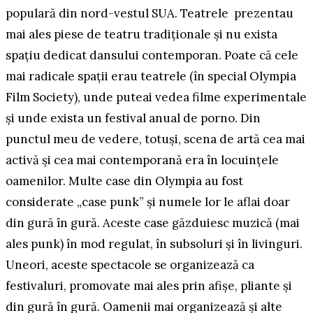
populară din nord-vestul SUA. Teatrele prezentau
mai ales piese de teatru tradiționale și nu exista
spațiu dedicat dansului contemporan. Poate că cele
mai radicale spații erau teatrele (în special Olympia
Film Society), unde puteai vedea filme experimentale
și unde exista un festival anual de porno. Din
punctul meu de vedere, totuși, scena de artă cea mai
activă și cea mai contemporană era în locuințele
oamenilor. Multe case din Olympia au fost
considerate „case punk” și numele lor le aflai doar
din gură în gură. Aceste case găzduiesc muzică (mai
ales punk) în mod regulat, în subsoluri și în livinguri.
Uneori, aceste spectacole se organizează ca
festivaluri, promovate mai ales prin afișe, pliante și
din gură în gură. Oamenii mai organizează și alte