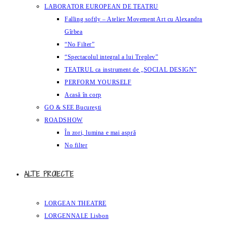
LABORATOR EUROPEAN DE TEATRU
Falling softly – Atelier Movement Art cu Alexandra
Gîrbea
“No Filter”
“Spectacolul integral a lui Treplev”
TEATRUL ca instrument de „SOCIAL DESIGN”
PERFORM YOURSELF
Acasă în corp
GO & SEE București
ROADSHOW
În zori, lumina e mai aspră
No filter
ALTE PROIECTE
LORGEAN THEATRE
LORGENNALE Lisbon