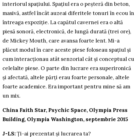
interiorul spațiului. Spațiul era o peșteră din beton,
masivă, astfel încât auzeai diferitele tonuri în ecou în
întreaga expoziție. La capătul cavernei era o altă
piesă sonoră, electronică, de lungă durată (trei ore),
de Mickey Mouth, care avansa foarte lent. Mi-a
plăcut modul în care aceste piese foloseau spațiul și
cum interacționau atât senzorial cât și conceptual cu
celelalte piese. O parte din lucrare era superironică
și afectată, altele părți erau foarte personale, altele
foarte academice. Era important pentru mine să am
un mix.
China Faith Star, Psychic Space, Olympia Press
Building, Olympia Washington, septembrie 2015
J-LS:
Ți-ai prezentat și lucrarea ta?