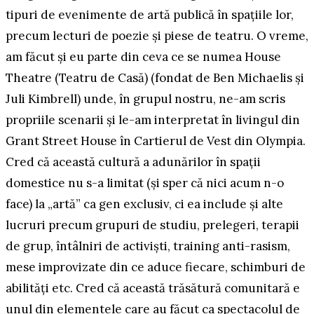
tipuri de evenimente de artă publică în spațiile lor,
precum lecturi de poezie și piese de teatru. O vreme,
am făcut și eu parte din ceva ce se numea House
Theatre (Teatru de Casă) (fondat de Ben Michaelis și
Juli Kimbrell) unde, în grupul nostru, ne-am scris
propriile scenarii și le-am interpretat în livingul din
Grant Street House în Cartierul de Vest din Olympia.
Cred că această cultură a adunărilor în spații
domestice nu s-a limitat (și sper că nici acum n-o
face) la „artă” ca gen exclusiv, ci ea include și alte
lucruri precum grupuri de studiu, prelegeri, terapii
de grup, întâlniri de activiști, training anti-rasism,
mese improvizate din ce aduce fiecare, schimburi de
abilități etc. Cred că această trăsătură comunitară e
unul din elementele care au făcut ca spectacolul de