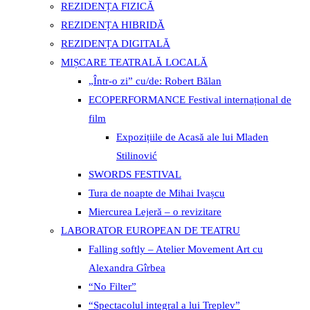
REZIDENȚA FIZICĂ
REZIDENȚA HIBRIDĂ
REZIDENȚA DIGITALĂ
MIȘCARE TEATRALĂ LOCALĂ
„Într-o zi” cu/de: Robert Bălan
ECOPERFORMANCE Festival internațional de
film
Expozițiile de Acasă ale lui Mladen
Stilinović
SWORDS FESTIVAL
Tura de noapte de Mihai Ivașcu
Miercurea Lejeră – o revizitare
LABORATOR EUROPEAN DE TEATRU
Falling softly – Atelier Movement Art cu
Alexandra Gîrbea
“No Filter”
“Spectacolul integral a lui Treplev”