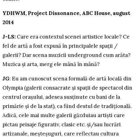
YDHWM,
Project Dissonance, ABC House, august
2014
J-LS:
Care era contextul scenei artistice locale? Ce
fel de artă a fost expusă în principalele spații /
galerii? Dar scena muzicii underground cum arăta?
Muzica și arta, merg ele mână în mână?
JG
: Eu am cunoscut scena formală de artă locală din
Olympia (galerii consacrate și spații de spectacol din
centrul orașului, adesea susținute cu bani de la
primărie și de la stat), ca fiind destul de tradițională.
Adică, cele mai multe galerii găzduiau artiști care
pictau peisaje figurativ, clasic etc. și/sau lucrări
artizanale, meșteșuguri, care reflectau cultura