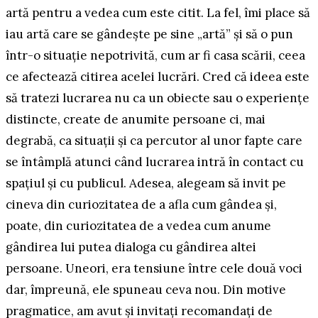
artă pentru a vedea cum este citit. La fel, îmi place să
iau artă care se gândește pe sine „artă” și să o pun
într-o situație nepotrivită, cum ar fi casa scării, ceea
ce afectează citirea acelei lucrări. Cred că ideea este
să tratezi lucrarea nu ca un obiecte sau o experiențe
distincte, create de anumite persoane ci, mai
degrabă, ca situații și ca percutor al unor fapte care
se întâmplă atunci când lucrarea intră în contact cu
spațiul și cu publicul. Adesea, alegeam să invit pe
cineva din curiozitatea de a afla cum gândea și,
poate, din curiozitatea de a vedea cum anume
gândirea lui putea dialoga cu gândirea altei
persoane. Uneori, era tensiune între cele două voci
dar, împreună, ele spuneau ceva nou. Din motive
pragmatice, am avut și invitați recomandați de