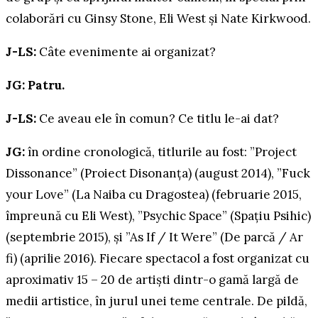
colaborări cu Ginsy Stone, Eli West și Nate Kirkwood.
J-LS:
Câte evenimente ai organizat?
JG: Patru.
J-LS:
Ce aveau ele în comun? Ce titlu le-ai dat?
JG:
în ordine cronologică, titlurile au fost: ”Project
Dissonance” (Proiect Disonanța) (august 2014), ”Fuck
your Love” (La Naiba cu Dragostea) (februarie 2015,
împreună cu Eli West), ”Psychic Space” (Spațiu Psihic)
(septembrie 2015), și ”As If / It Were” (De parcă / Ar
fi) (aprilie 2016). Fiecare spectacol a fost organizat cu
aproximativ 15 – 20 de artiști dintr-o gamă largă de
medii artistice, în jurul unei teme centrale. De pildă,