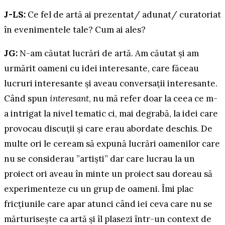
J-LS:
Ce fel de artă ai prezentat/ adunat/ curatoriat
în evenimentele tale? Cum ai ales?
JG:
N-am căutat lucrări de artă. Am căutat și am
urmărit oameni cu idei interesante, care făceau
lucruri interesante și aveau conversații interesante.
Când spun
interesant
, nu mă refer doar la ceea ce m-
a intrigat la nivel tematic ci, mai degrabă, la idei care
provocau discuții și care erau abordate deschis. De
multe ori le ceream să expună lucrări oamenilor care
nu se considerau ”artiști” dar care lucrau la un
proiect ori aveau în minte un proiect sau doreau să
experimenteze cu un grup de oameni. Îmi plac
fricțiunile care apar atunci când iei ceva care nu se
mărturisește ca artă și îl plasezi într-un context de