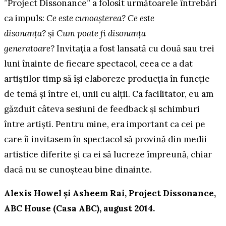
”Project Dissonance” a folosit următoarele întrebări
ca impuls:
Ce este cunoașterea? Ce este
disonanța?
și
Cum poate fi disonanța
generatoare?
Invitația a fost lansată cu două sau trei
luni înainte de fiecare spectacol, ceea ce a dat
artiștilor timp să își elaboreze producția în funcție
de temă și între ei, unii cu alții. Ca facilitator, eu am
găzduit câteva sesiuni de feedback și schimburi
între artiști. Pentru mine, era important ca cei pe
care îi invitasem în spectacol să provină din medii
artistice diferite și ca ei să lucreze împreună, chiar
dacă nu se cunoșteau bine dinainte.
Alexis Howel și Asheem Rai, Project Dissonance,
ABC House (Casa ABC), august 2014.