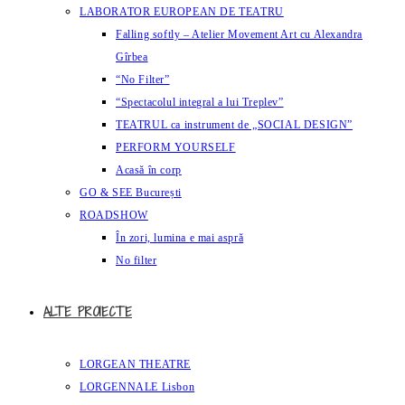
LABORATOR EUROPEAN DE TEATRU
Falling softly – Atelier Movement Art cu Alexandra
Gîrbea
“No Filter”
“Spectacolul integral a lui Treplev”
TEATRUL ca instrument de „SOCIAL DESIGN”
PERFORM YOURSELF
Acasă în corp
GO & SEE București
ROADSHOW
În zori, lumina e mai aspră
No filter
ALTE PROIECTE
LORGEAN THEATRE
LORGENNALE Lisbon