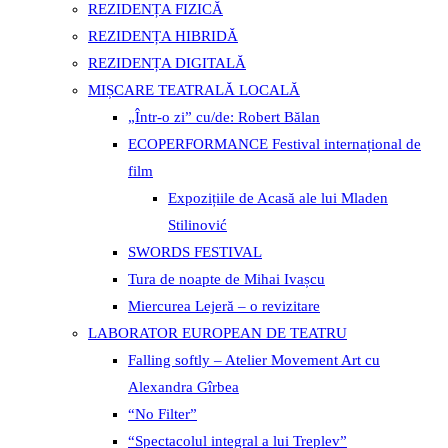
REZIDENȚA FIZICĂ
REZIDENȚA HIBRIDĂ
REZIDENȚA DIGITALĂ
MIȘCARE TEATRALĂ LOCALĂ
„Într-o zi” cu/de: Robert Bălan
ECOPERFORMANCE Festival internațional de
film
Expozițiile de Acasă ale lui Mladen
Stilinović
SWORDS FESTIVAL
Tura de noapte de Mihai Ivașcu
Miercurea Lejeră – o revizitare
LABORATOR EUROPEAN DE TEATRU
Falling softly – Atelier Movement Art cu
Alexandra Gîrbea
“No Filter”
“Spectacolul integral a lui Treplev”